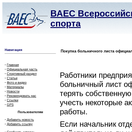
ВАЕС Всероссийск
спорта
Навигация
Покупка больничного листа официа
·
Главная
·
Официальная часть
Работники предприя
·
Спортивный раздел
·
Статьи
больничный лист оф
·
Фото и видео
·
Материалы
·
терять собственную
Новости
·
Рекомендовать нас
·
учесть некоторые а
Ссылки
·
GPS
работы.
Пользователям
·
Добавить новость
Если начальник отд
·
Добавить ссылку
·