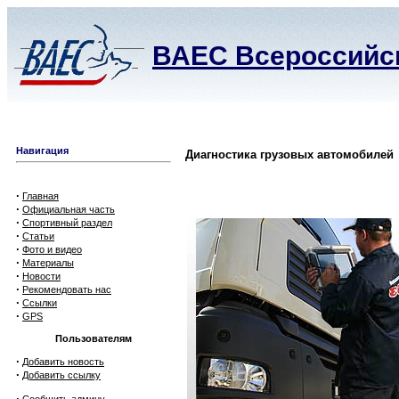
ВАЕС Всероссийск
Навигация
Диагностика грузовых автомобилей
·
Главная
·
Официальная часть
·
Спортивный раздел
·
Статьи
·
Фото и видео
·
Материалы
·
Новости
·
Рекомендовать нас
·
Ссылки
·
GPS
Пользователям
·
Добавить новость
·
Добавить ссылку
·