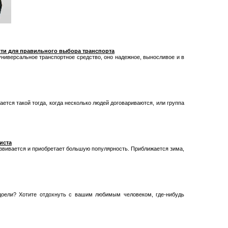
ти для правильного выбора транспорта
ниверсальное транспортное средство, оно надежное, выносливое и в
ается такой тогда, когда несколько людей договариваются, или группа
иста
звивается и приобретает большую популярность. Приближается зима,
доели? Хотите отдохнуть с вашим любимым человеком, где-нибудь