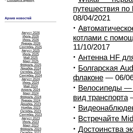
Сообщить админу
путешествия по 
08/04/2021
Архив новостей
·
Автоматическо
Август 2026
котлами с помо
Июль 2026
Июнь 2026
Январь 2026
11/10/2017
Сентябрь 2025
Август 2025
·
Июль 2025
Антенна HF дл
Май 2025
Март 2025
·
Февраль 2025
Болгарская Aud
Декабрь 2024
Октябрь 2024
флаконе
— 06/06
Сентябрь 2024
Август 2024
Июнь 2024
·
Велосипеды — 
Май 2024
Апрель 2024
Март 2024
вид транспорта
—
Февраль 2024
Январь 2024
Декабрь 2023
·
Видеонаблюде
Ноябрь 2023
Октябрь 2023
Сентябрь 2023
·
Встречайте Mid
Август 2023
Июль 2023
Март 2023
·
Достоинства э
Февраль 2023
Октябрь 2022