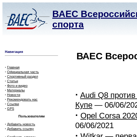
ВАЕС Всероссийск
спорта
Навигация
ВАЕС Всерос
·
Главная
·
Официальная часть
·
Спортивный раздел
·
Статьи
·
Фото и видео
·
Материалы
·
Audi Q8 проти
·
Новости
·
Рекомендовать нас
Купе
— 06/06/20
·
Ссылки
·
GPS
·
Opel Corsa 20
Пользователям
06/06/2021
·
Добавить новость
·
Добавить ссылку
·
Witkar — перв
·