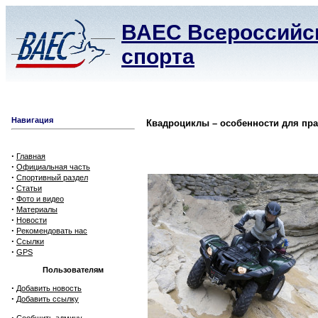
ВАЕС Всероссийск
спорта
Навигация
Квадроциклы – особенности для пр
·
Главная
·
Официальная часть
·
Спортивный раздел
·
Статьи
·
Фото и видео
·
Материалы
·
Новости
·
Рекомендовать нас
·
Ссылки
·
GPS
Пользователям
·
Добавить новость
·
Добавить ссылку
·