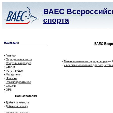
ВАЕС Всероссийск
спорта
Навигация
ВАЕС Всеро
·
Главная
·
Официальная часть
·
Легкая атлетика — царица спорта
— 2
·
Спортивный раздел
·
2 весомых основания для того, чтобы 
·
Статьи
·
Фото и видео
·
Материалы
·
Новости
·
Рекомендовать нас
·
Ссылки
·
GPS
Пользователям
·
Добавить новость
·
Добавить ссылку
·