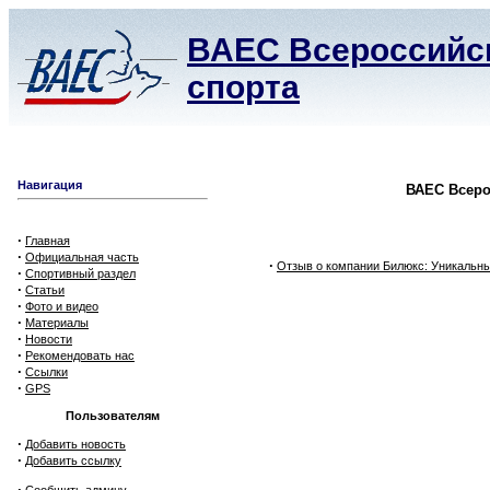
ВАЕС Всероссийск
спорта
Навигация
ВАЕС Всеро
·
Главная
·
Официальная часть
·
Отзыв о компании Билюкс: Уникальн
·
Спортивный раздел
·
Статьи
·
Фото и видео
·
Материалы
·
Новости
·
Рекомендовать нас
·
Ссылки
·
GPS
Пользователям
·
Добавить новость
·
Добавить ссылку
·