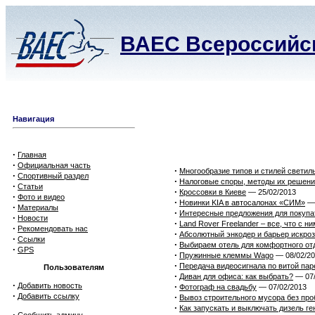
ВАЕС Всероссийск
Навигация
·
Главная
·
Официальная часть
·
Многообразие типов и стилей светил
·
Спортивный раздел
·
Налоговые споры, методы их решен
·
Статьи
·
Кроссовки в Киеве
— 25/02/2013
·
Фото и видео
·
Новинки KIA в автосалонах «СИМ»
— 
·
Материалы
·
Интересные предложения для покупа
·
Новости
·
Land Rover Freelander – все, что с н
·
Рекомендовать нас
·
Абсолютный энкодер и барьер искро
·
Ссылки
·
Выбираем отель для комфортного от
·
GPS
·
Пружинные клеммы Wago
— 08/02/2
·
Передача видеосигнала по витой пар
Пользователям
·
Диван для офиса: как выбрать?
— 07/
·
Добавить новость
·
Фотограф на свадьбу
— 07/02/2013
·
Добавить ссылку
·
Вывоз строительного мусора без пр
·
Как запускать и выключать дизель ге
·