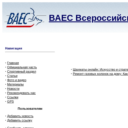
ВАЕС Всероссийск
Навигация
·
Главная
·
Официальная часть
·
Шахматы онлайн: Искусство и страт
·
Спортивный раздел
·
Ремонт газовых колонок на дому: Ка
·
Статьи
·
Фото и видео
·
Материалы
·
Новости
·
Рекомендовать нас
·
Ссылки
·
GPS
Пользователям
·
Добавить новость
·
Добавить ссылку
·