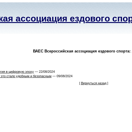
ая ассоциация ездового спо
ВАЕС Всероссийская ассоциация ездового спорта: А
егия в цифровую эпоху
— 22/08/2024
к это стало удобным и безопасным
— 09/08/2024
[
Вернуться назад
]