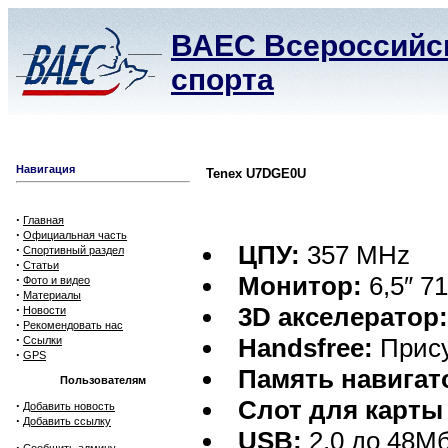
ВАЕС Всероссийск
спорта
Навигация
Tenex U7DGE0U
·
Главная
·
Официальная часть
ЦПУ:
357 MHz
·
Спортивный раздел
·
Статьи
Монитор:
6,5″ 71
·
Фото и видео
·
Материалы
·
3D акселератор
Новости
·
Рекомендовать нас
·
Handsfree:
Прису
Ссылки
·
GPS
Память навигат
Пользователям
Слот для карты
·
Добавить новость
·
Добавить ссылку
USB:
2,0 до 48Мб
·