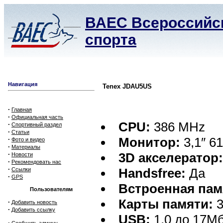
ВАЕС Всероссийск
спорта
Навигация
Tenex JDAU5US
·
Главная
·
Официальная часть
CPU:
386 MHz
·
Спортивный раздел
·
Статьи
Монитор:
3,1″ 61
·
Фото и видео
·
Материалы
·
3D акселератор
Новости
·
Рекомендовать нас
·
Handsfree:
Да
Ссылки
·
GPS
Встроенная пам
Пользователям
Карты памяти:
3
·
Добавить новость
·
Добавить ссылку
USB:
1,0 до 17Мб
·