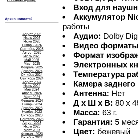
Сообщить админу
Вход для наушн
Аккумулятор Nic
Архив новостей
работы
Аудио:
Dolby Dig
Август 2026
Июль 2026
Июнь 2026
Видео форматы
Январь 2026
Сентябрь 2025
Август 2025
Формат изобра
Июль 2025
Май 2025
Электронных кн
Март 2025
Февраль 2025
Декабрь 2024
Температура ра
Октябрь 2024
Сентябрь 2024
Камера заднего
Август 2024
Июнь 2024
Май 2024
Антенна:
Нет
Апрель 2024
Март 2024
Д х Ш х В:
80 x 4
Февраль 2024
Январь 2024
Декабрь 2023
Масса:
63 г.
Ноябрь 2023
Октябрь 2023
Сентябрь 2023
Гарантия:
5 мес
Август 2023
Июль 2023
Цвет:
бежевый
Март 2023
Февраль 2023
Октябрь 2022