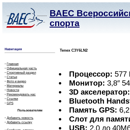
ВАЕС Всероссийск
спорта
Навигация
Tenex C3Y6LN2
·
Главная
·
Официальная часть
Процессор:
577
·
Спортивный раздел
·
Статьи
Монитор:
3,8″ 54
·
Фото и видео
·
Материалы
·
3D акселератор
Новости
·
Рекомендовать нас
·
Bluetooth Hands
Ссылки
·
GPS
Память GPS:
6,2
Пользователям
Слот для памят
·
Добавить новость
·
Добавить ссылку
USB:
2,0 до 40Мб
·