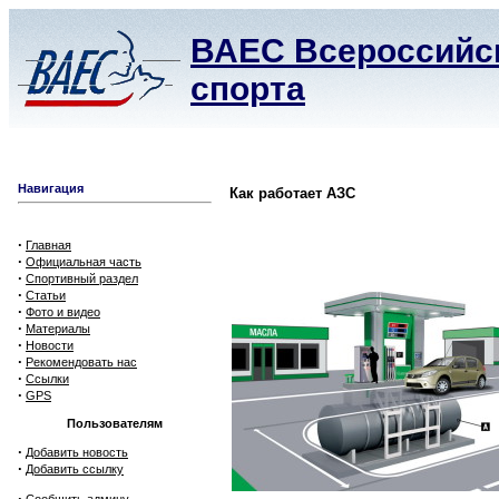
ВАЕС Всероссийск
спорта
Навигация
Как работает АЗС
·
Главная
·
Официальная часть
·
Спортивный раздел
·
Статьи
·
Фото и видео
·
Материалы
·
Новости
·
Рекомендовать нас
·
Ссылки
·
GPS
Пользователям
·
Добавить новость
·
Добавить ссылку
·