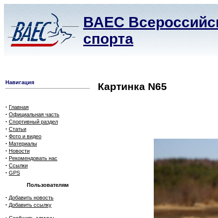
ВАЕС Всероссийск
спорта
Навигация
Картинка N65
·
Главная
·
Официальная часть
·
Спортивный раздел
·
Статьи
·
Фото и видео
·
Материалы
·
Новости
·
Рекомендовать нас
·
Ссылки
·
GPS
Пользователям
·
Добавить новость
·
Добавить ссылку
·