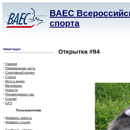
ВАЕС Всероссийск
спорта
Навигация
Открытка #94
·
Главная
·
Официальная часть
·
Спортивный раздел
·
Статьи
·
Фото и видео
·
Материалы
·
Новости
·
Рекомендовать нас
·
Ссылки
·
GPS
Пользователям
·
Добавить новость
·
Добавить ссылку
·