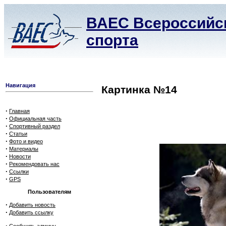
ВАЕС Всероссийск
спорта
Навигация
Картинка №14
·
Главная
·
Официальная часть
·
Спортивный раздел
·
Статьи
·
Фото и видео
·
Материалы
·
Новости
·
Рекомендовать нас
·
Ссылки
·
GPS
Пользователям
·
Добавить новость
·
Добавить ссылку
·