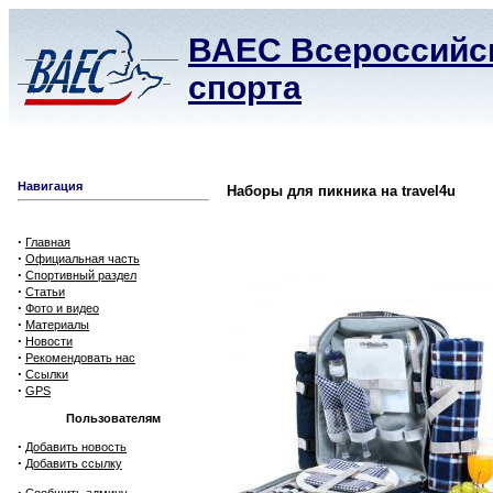
ВАЕС Всероссийск
спорта
Навигация
Наборы для пикника на travel4u
·
Главная
·
Официальная часть
·
Спортивный раздел
·
Статьи
·
Фото и видео
·
Материалы
·
Новости
·
Рекомендовать нас
·
Ссылки
·
GPS
Пользователям
·
Добавить новость
·
Добавить ссылку
·