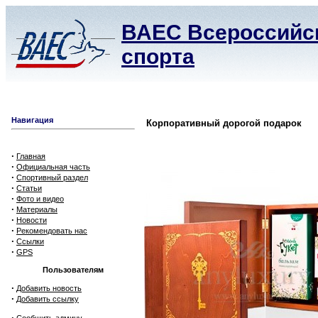
ВАЕС Всероссийск
спорта
Навигация
Корпоративный дорогой подарок
·
Главная
·
Официальная часть
·
Спортивный раздел
·
Статьи
·
Фото и видео
·
Материалы
·
Новости
·
Рекомендовать нас
·
Ссылки
·
GPS
Пользователям
·
Добавить новость
·
Добавить ссылку
·