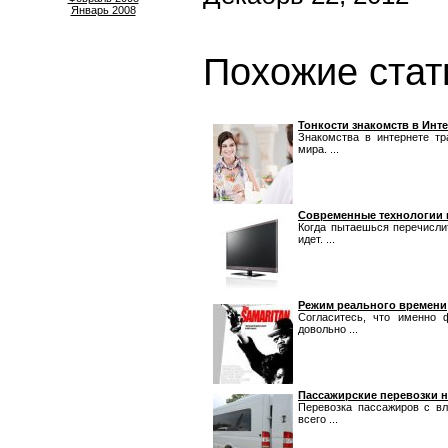
Январь 2008
Похожие стат
Тонкости знакомств в Инт
Знакомства в интернете т
мира. ...
Современные технологии 
Когда пытаешься перечисли
идет. ...
Режим реального времени
Согласитесь, что именно 
довольно ...
Пассажирские перевозки 
Перевозка пассажиров с вл
всего ...