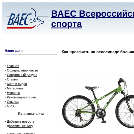
ВАЕС Всероссийск
спорта
Навигация
Как проезжать на велосипеде больш
·
Главная
·
Официальная часть
·
Спортивный раздел
·
Статьи
·
Фото и видео
·
Материалы
·
Новости
·
Рекомендовать нас
·
Ссылки
·
GPS
Пользователям
·
Добавить новость
·
Добавить ссылку
·