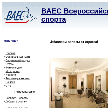
ВАЕС Всероссийск
спорта
Навигация
Избавляем волосы от стресса!
·
Главная
·
Официальная часть
·
Спортивный раздел
·
Статьи
·
Фото и видео
·
Материалы
·
Новости
·
Рекомендовать нас
·
Ссылки
·
GPS
Пользователям
·
Добавить новость
·
Добавить ссылку
·