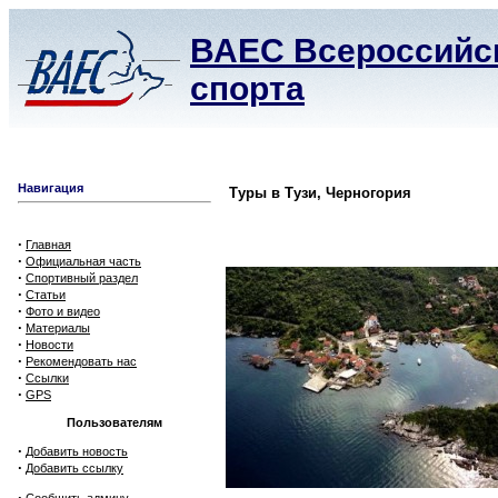
ВАЕС Всероссийск
спорта
Навигация
Туры в Тузи, Черногория
·
Главная
·
Официальная часть
·
Спортивный раздел
·
Статьи
·
Фото и видео
·
Материалы
·
Новости
·
Рекомендовать нас
·
Ссылки
·
GPS
Пользователям
·
Добавить новость
·
Добавить ссылку
·