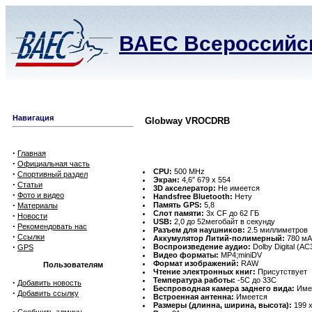
ВАЕС Всероссийск
Навигация
Globway VROCDRB
·
Главная
·
Официальная часть
CPU:
500 MHz
·
Спортивный раздел
Экран:
4,6″ 679 x 554
·
Статьи
3D акселератор:
Не имеется
·
Фото и видео
Handsfree Bluetooth:
Нету
·
Память GPS:
5,8
Материалы
Слот памяти:
3x CF до 62 ГБ
·
Новости
USB:
2,0 до 52мегобайт в секунду
·
Рекомендовать нас
Разъем для наушников:
2.5 миллиметров
·
Ссылки
Аккумулятор Литий-полимерный:
780 мАч
·
Воспроизведение аудио:
Dolby Digital (A
GPS
Видео форматы:
MP4;miniDV
Формат изображений:
RAW
Пользователям
Чтение электронных книг:
Присутствует
Температура работы:
-5C до 33C
·
Добавить новость
Беспроводная камера заднего вида:
Име
·
Добавить ссылку
Встроенная антенна:
Имеется
Размеры (длинна, ширина, высота):
199 x
·