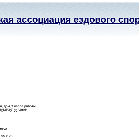
ая ассоциация ездового спо
, до 4,3 часов работы
C3);MP3;Ogg Vorbis
ется
 95 x 26