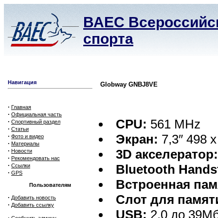
ВАЕС Всероссийск
спорта
Навигация
Globway GNBJ8VE
·
Главная
·
Официальная часть
CPU:
561 MHz
·
Спортивный раздел
·
Статьи
Экран:
7,3″ 498 x
·
Фото и видео
·
Материалы
·
3D акселератор
Новости
·
Рекомендовать нас
·
Bluetooth Hands
Ссылки
·
GPS
Встроенная пам
Пользователям
Слот для памят
·
Добавить новость
·
Добавить ссылку
USB:
2,0 до 39Мб
·