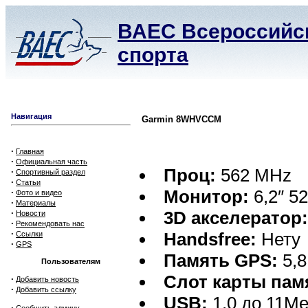
ВАЕС Всероссийск
спорта
Навигация
Garmin 8WHVCCM
·
Главная
·
Официальная часть
Проц:
562 MHz
·
Спортивный раздел
·
Статьи
Монитор:
6,2″ 52
·
Фото и видео
·
Материалы
·
3D акселератор
Новости
·
Рекомендовать нас
·
Handsfree:
Нету
Ссылки
·
GPS
Память GPS:
5,8
Пользователям
Слот карты пам
·
Добавить новость
·
Добавить ссылку
USB:
1,0 до 11Ме
·