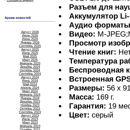
Сообщить админу
Разъем для нау
Аккумулятор Li-
Архив новостей
Аудио форматы
Видео:
M-JPEG;
Август 2026
Июль 2026
Июнь 2026
Просмотр изобр
Январь 2026
Сентябрь 2025
Август 2025
Чтение книг:
Не
Июль 2025
Май 2025
Температура ра
Март 2025
Февраль 2025
Декабрь 2024
Беспроводная к
Октябрь 2024
Сентябрь 2024
Встроенная GPS
Август 2024
Июнь 2024
Май 2024
Размеры:
56 x 91
Апрель 2024
Март 2024
Масса:
169 г.
Февраль 2024
Январь 2024
Декабрь 2023
Гарантия:
19 ме
Ноябрь 2023
Октябрь 2023
Сентябрь 2023
Цвет:
серый
Август 2023
Июль 2023
Март 2023
Февраль 2023
Октябрь 2022