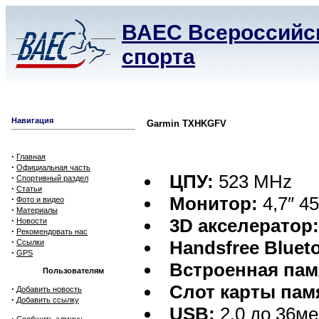
ВАЕС Всероссийск
спорта
Навигация
Garmin TXHKGFV
·
Главная
·
Официальная часть
ЦПУ:
523 MHz
·
Спортивный раздел
·
Статьи
Монитор:
4,7″ 45
·
Фото и видео
·
Материалы
·
3D акселератор
Новости
·
Рекомендовать нас
·
Handsfree Bluet
Ссылки
·
GPS
Встроенная пам
Пользователям
Слот карты пам
·
Добавить новость
·
Добавить ссылку
USB:
2,0 до 36ме
·