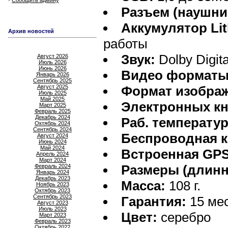
Сообщить админу
Разъем (наушни
Аккумулятор Lit
Архив новостей
работы
Звук:
Dolby Digit
Август 2026
Июль 2026
Июнь 2026
Видео форматы
Январь 2026
Сентябрь 2025
Август 2025
Формат изобра
Июль 2025
Май 2025
Электронных кн
Март 2025
Февраль 2025
Декабрь 2024
Раб. температур
Октябрь 2024
Сентябрь 2024
Беспроводная к
Август 2024
Июнь 2024
Май 2024
Встроенная GPS
Апрель 2024
Март 2024
Размеры (длинн
Февраль 2024
Январь 2024
Декабрь 2023
Масса:
108 г.
Ноябрь 2023
Октябрь 2023
Сентябрь 2023
Гарантия:
15 ме
Август 2023
Июль 2023
Цвет:
серебро
Март 2023
Февраль 2023
Октябрь 2022