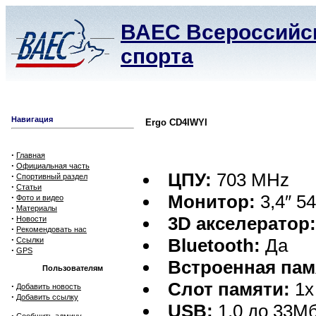
ВАЕС Всероссийск
спорта
Навигация
Ergo CD4IWYI
·
Главная
·
Официальная часть
ЦПУ:
703 MHz
·
Спортивный раздел
·
Статьи
Монитор:
3,4″ 54
·
Фото и видео
·
Материалы
·
3D акселератор
Новости
·
Рекомендовать нас
·
Bluetooth:
Да
Ссылки
·
GPS
Встроенная пам
Пользователям
Слот памяти:
1x
·
Добавить новость
·
Добавить ссылку
USB:
1,0 до 33Мб
·