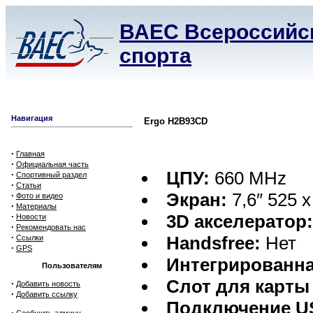
ВАЕС Всероссийск
спорта
Навигация
Ergo H2B93CD
·
Главная
·
Официальная часть
ЦПУ:
660 MHz
·
Спортивный раздел
·
Статьи
Экран:
7,6″ 525 x
·
Фото и видео
·
Материалы
·
3D акселератор
Новости
·
Рекомендовать нас
·
Handsfree:
Нет
Ссылки
·
GPS
Интегрированна
Пользователям
Слот для карты
·
Добавить новость
·
Добавить ссылку
Подключение U
·