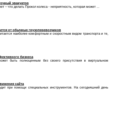
точный эвакуатор
ет – что делать Прокол колеса - неприятность, которая может ...
ается от обычных грузоперевозчиков
читается наиболее комфортным и скоростным видом транспорта и те,
фективного бизнеса
ожет быть полноценным без своего присутствия в виртуальном
вижения сайта
одит при помощи специальных инструментов. На сегодняшний день