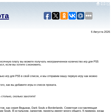
рта
6 Августа 2026
месячную плату вы можете получать неограниченное количество игр для PS5
ысл, если вы хотите сэкономить.
олько игр для PS5 в свой список, и мы отправим вашу первую игру как можно
ого, как вы добавите игры в список проката.
столько, сколько захотите!
ектов, как серия Ведьмак, Dark Souls и Borderlands. Сюжетная составляющая
ии Souls. В остальном, напротив, проекты имеют много общего. К примеру, когда