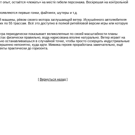
т опыт, остаётся «лежать» на месте гибели персонажа. Воскрешая на контрольной
появляются первые гонки, файтинги, шутеры и т.д.
ой машины, рёвом своего мотора заглушающей ветер. Искушённого автолюбителя
щих по 55 трассам. Всё это доступно в полной ритейловой версии игры или которую
ли. Игра периодически показывает великолепные по своей масштабности планы
тах физически правильно, вода нарисована вполне натурально. Ветер играет на
льно останавливаешься в случайной точке, чтобы просто созерцать индустриальные
ершенно непонятно, куда идти. Мимика героев проработана замечательно, ещё
кты практически до горизонта.
[
Вернуться назад
]