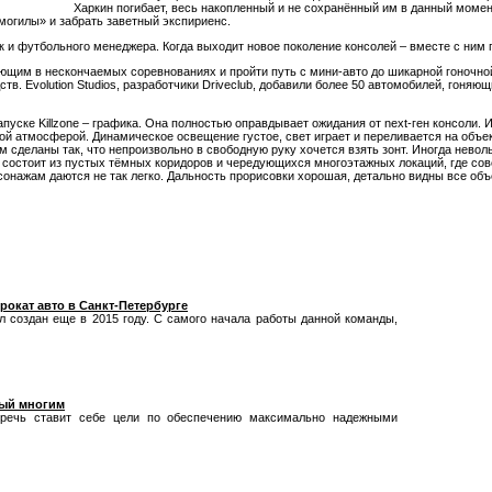
Харкин погибает, весь накопленный и не сохранённый им в данный момен
«могилы» и забрать заветный экспириенс.
нок и футбольного менеджера. Когда выходит новое поколение консолей – вместе с ним 
ующим в нескончаемых соревнованиях и пройти путь с мини-авто до шикарной гоночн
тв. Evolution Studios, разработчики Driveclub, добавили более 50 автомобилей, гоняю
ри запуске Killzone – графика. Она полностью оправдывает ожидания от next-ген консо
ой атмосферой. Динамическое освещение густое, свет играет и переливается на объек
 сделаны так, что непроизвольно в свободную руку хочется взять зонт. Иногда нево
 состоит из пустых тёмных коридоров и чередующихся многоэтажных локаций, где сов
сонажам даются не так легко. Дальность прорисовки хорошая, детально видны все объе
рокат авто в Санкт-Петербурге
л создан еще в 2015 году. С самого начала работы данной команды,
ный многим
 речь ставит себе цели по обеспечению максимально надежными