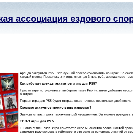
ая ассоциация ездового спо
Аренда аккаунтов PS5 – это лучший способ сэкономить на играх! За еже
каждый месяц. Поскольку эти игры стоят до 3 тыс. руб., аренда имеет см
Как работает аренды аккаунтов и игр для PS5?
Просто зарегистрируйтесь, выберите пакет Priority, затем добавьте неск
быстрее.
Первая игра для PS5 будет отправлена в течение нескольких дней после т
Сколько аккаунтов можно взять напрокат?
Зависит от вас,
прокат аккаунтов ps5
неограничен. Вы можете арендовать 
ТОП-3 игры для PS 5
1. Lords of the Fallen. Игра сочетает в себе множество особенностей про
занимает важную роль в геймплее, и это одно из основных отличий от сер