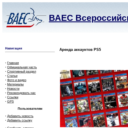
ВАЕС Всероссийск
Навигация
Аренда аккаунтов PS5
·
Главная
·
Официальная часть
·
Спортивный раздел
·
Статьи
·
Фото и видео
·
Материалы
·
Новости
·
Рекомендовать нас
·
Ссылки
·
GPS
Пользователям
·
Добавить новость
·
Добавить ссылку
·