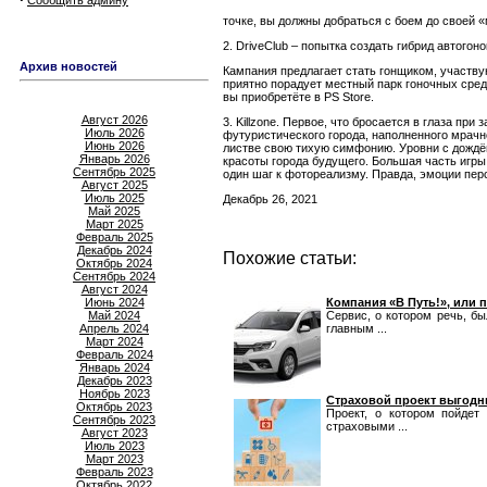
Сообщить админу
точке, вы должны добраться с боем до своей 
2. DriveClub – попытка создать гибрид автого
Архив новостей
Кампания предлагает стать гонщиком, участв
приятно порадует местный парк гоночных средс
вы приобретёте в PS Store.
Август 2026
3. Killzone. Первое, что бросается в глаза п
Июль 2026
футуристического города, наполненного мрачн
Июнь 2026
листве свою тихую симфонию. Уровни с дождём
Январь 2026
красоты города будущего. Большая часть игры
Сентябрь 2025
один шаг к фотореализму. Правда, эмоции пер
Август 2025
Июль 2025
Декабрь 26, 2021
Май 2025
Март 2025
Февраль 2025
Декабрь 2024
Похожие статьи:
Октябрь 2024
Сентябрь 2024
Август 2024
Июнь 2024
Компания «В Путь!», или п
Май 2024
Сервис, о котором речь, бы
Апрель 2024
главным ...
Март 2024
Февраль 2024
Январь 2024
Декабрь 2023
Ноябрь 2023
Страховой проект выгод
Октябрь 2023
Проект, о котором пойдет
Сентябрь 2023
страховыми ...
Август 2023
Июль 2023
Март 2023
Февраль 2023
Октябрь 2022