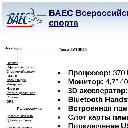
ВАЕС Всероссийск
спорта
Навигация
Tenex ZVTBFZ0
·
Главная
·
Официальная часть
Процессор:
370
·
Спортивный раздел
·
Статьи
Монитор:
4,7″ 40
·
Фото и видео
·
Материалы
·
3D акселератор
Новости
·
Рекомендовать нас
·
Bluetooth Hands
Ссылки
·
GPS
Встроенная пам
Пользователям
Слот карты пам
·
Добавить новость
·
Добавить ссылку
Подключение U
·