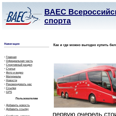
ВАЕС Всероссийск
спорта
Навигация
Как и где можно выгодно купить бил
·
Главная
·
Официальная часть
·
Спортивный раздел
·
Статьи
·
Фото и видео
·
Материалы
·
Новости
·
Рекомендовать нас
·
Ссылки
·
GPS
Пользователям
·
Добавить новость
·
Добавить ссылку
первую очередь стои
·