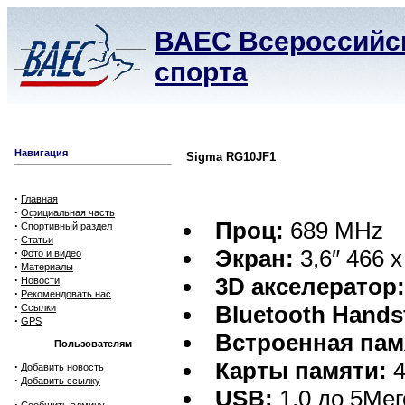
ВАЕС Всероссийск
спорта
Навигация
Sigma RG10JF1
·
Главная
·
Официальная часть
Проц:
689 MHz
·
Спортивный раздел
·
Статьи
Экран:
3,6″ 466 x
·
Фото и видео
·
Материалы
·
3D акселератор
Новости
·
Рекомендовать нас
·
Bluetooth Hands
Ссылки
·
GPS
Встроенная пам
Пользователям
Карты памяти:
4
·
Добавить новость
·
Добавить ссылку
USB:
1,0 до 5Мег
·