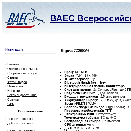
ВАЕС Всероссийск
Навигация
Sigma 7Z26SA6
·
Главная
·
Официальная часть
Проц:
413 MHz
·
Спортивный раздел
Экран:
7,9″ 419 x 468
·
Статьи
3D акселератор:
Да
·
Фото и видео
Bluetooth Handsfree:
Нету
·
Интегрированная память навигатора:
5,1
Материалы
Слот для памяти:
2x Compact Flash до 5 ГБ
·
Новости
Подключение USB:
1,0 до 9Мб/сек
·
Рекомендовать нас
Вход для наушников:
2.5 миллиметров
·
Ссылки
Аккумулятор Li-poly:
1733 мАч, до 3,3 час
·
Звук:
APE;DTS;WMA
GPS
Воспроизведение видео:
Ogg-Theora;D3
Просмотр изображений:
TIFF
Пользователям
Электронных книг:
Отсутствует
Температура работы:
-5C до 94C
·
Добавить новость
Беспроводная камера:
Не имеется
·
Добавить ссылку
GPS антенна:
Нету
Д х Ш х В:
61 x 81 x 28
·