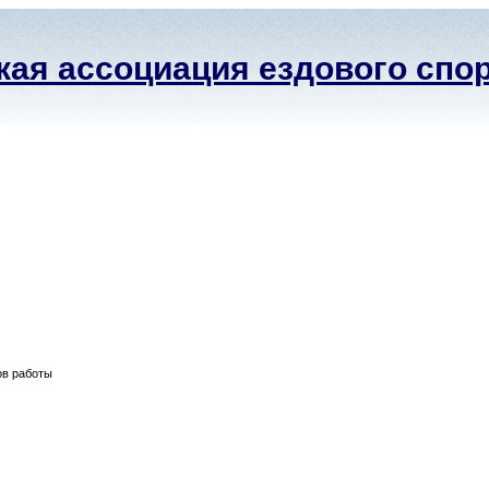
ая ассоциация ездового спо
ов работы