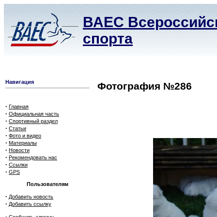
ВАЕС Всероссийск
спорта
Навигация
Фотография №286
·
Главная
·
Официальная часть
·
Спортивный раздел
·
Статьи
·
Фото и видео
·
Материалы
·
Новости
·
Рекомендовать нас
·
Ссылки
·
GPS
Пользователям
·
Добавить новость
·
Добавить ссылку
·