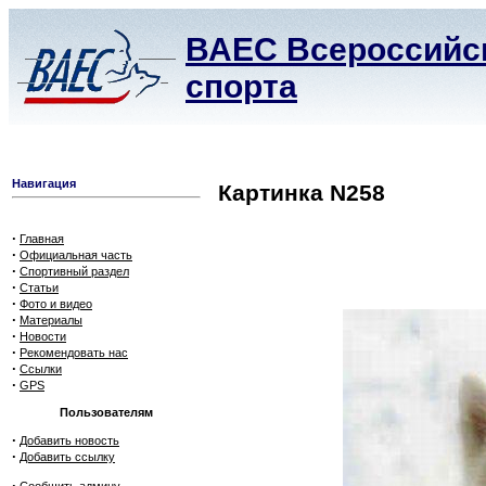
ВАЕС Всероссийск
спорта
Навигация
Картинка N258
·
Главная
·
Официальная часть
·
Спортивный раздел
·
Статьи
·
Фото и видео
·
Материалы
·
Новости
·
Рекомендовать нас
·
Ссылки
·
GPS
Пользователям
·
Добавить новость
·
Добавить ссылку
·