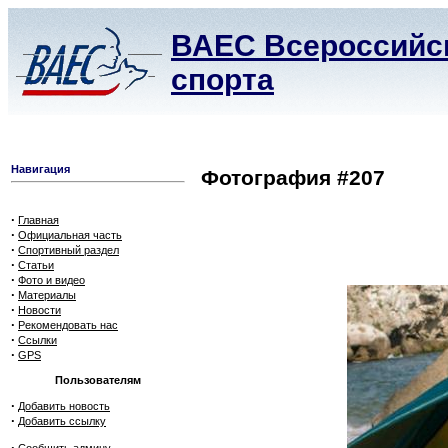
ВАЕС Всероссийск
спорта
Навигация
Фотография #207
·
Главная
·
Официальная часть
·
Спортивный раздел
·
Статьи
·
Фото и видео
·
Материалы
·
Новости
·
Рекомендовать нас
·
Ссылки
·
GPS
Пользователям
·
Добавить новость
·
Добавить ссылку
·