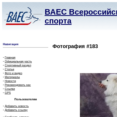
ВАЕС Всероссийск
спорта
Навигация
Фотография #183
·
Главная
·
Официальная часть
·
Спортивный раздел
·
Статьи
·
Фото и видео
·
Материалы
·
Новости
·
Рекомендовать нас
·
Ссылки
·
GPS
Пользователям
·
Добавить новость
·
Добавить ссылку
·