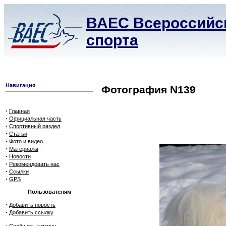
ВАЕС Всероссийск
спорта
Навигация
Фотография N139
·
Главная
·
Официальная часть
·
Спортивный раздел
·
Статьи
·
Фото и видео
·
Материалы
·
Новости
·
Рекомендовать нас
·
Ссылки
·
GPS
Пользователям
·
Добавить новость
·
Добавить ссылку
·