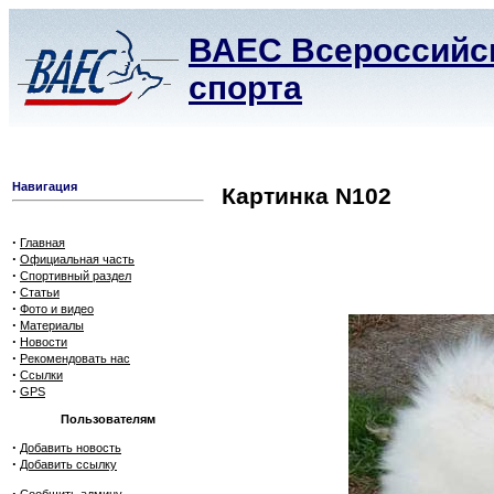
ВАЕС Всероссийск
спорта
Навигация
Картинка N102
·
Главная
·
Официальная часть
·
Спортивный раздел
·
Статьи
·
Фото и видео
·
Материалы
·
Новости
·
Рекомендовать нас
·
Ссылки
·
GPS
Пользователям
·
Добавить новость
·
Добавить ссылку
·