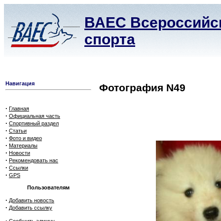
ВАЕС Всероссийск
спорта
Навигация
Фотография N49
·
Главная
·
Официальная часть
·
Спортивный раздел
·
Статьи
·
Фото и видео
·
Материалы
·
Новости
·
Рекомендовать нас
·
Ссылки
·
GPS
Пользователям
·
Добавить новость
·
Добавить ссылку
·