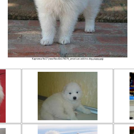
Картинка №17 (new/4ecd1b175f276_american-eskimo-dog-puppy.jpg)