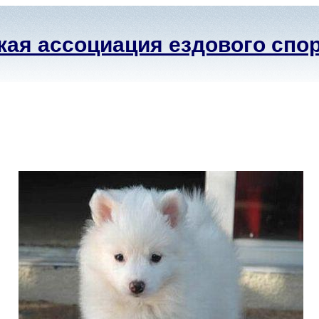
ая ассоциация ездового спо