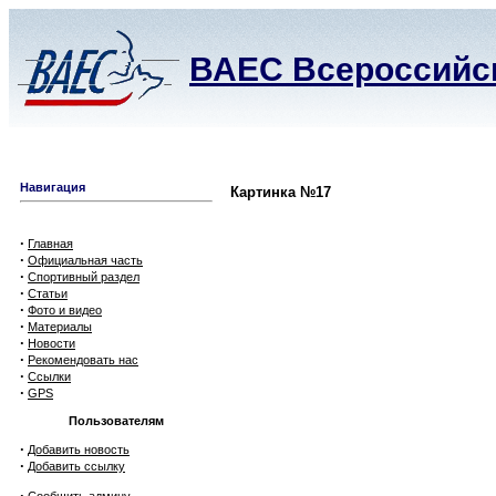
ВАЕС Всероссийск
Навигация
Картинка №17
·
Главная
·
Официальная часть
·
Спортивный раздел
·
Статьи
·
Фото и видео
·
Материалы
·
Новости
·
Рекомендовать нас
·
Ссылки
·
GPS
Пользователям
·
Добавить новость
·
Добавить ссылку
·