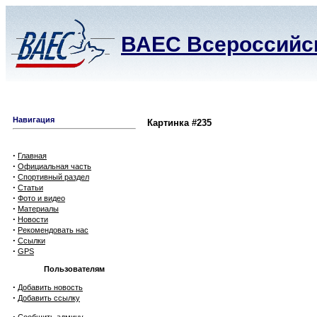
ВАЕС Всероссийск
Навигация
Картинка #235
·
Главная
·
Официальная часть
·
Спортивный раздел
·
Статьи
·
Фото и видео
·
Материалы
·
Новости
·
Рекомендовать нас
·
Ссылки
·
GPS
Пользователям
·
Добавить новость
·
Добавить ссылку
·