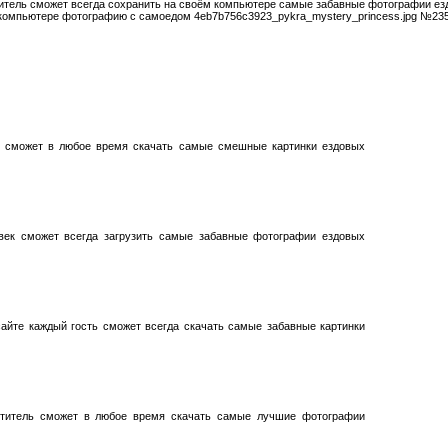
итель сможет всегда сохранить на своём компьютере самые забавные фотографии ез
компьютере фотографию с самоедом 4eb7b756c3923_pykra_mystery_princess.jpg №235 
ь сможет в любое время скачать самые смешные картинки ездовых
век сможет всегда загрузить самые забавные фотографии ездовых
айте каждый гость сможет всегда скачать самые забавные картинки
етитель сможет в любое время скачать самые лучшие фотографии