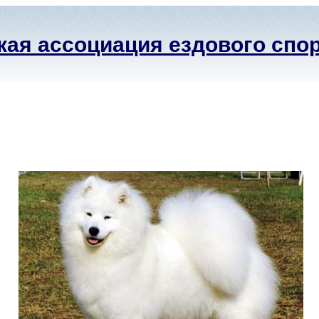
ая ассоциация ездового спо