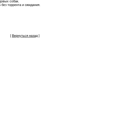
довых собак.
без торрента и ожидания.
[
Вернуться назад
]