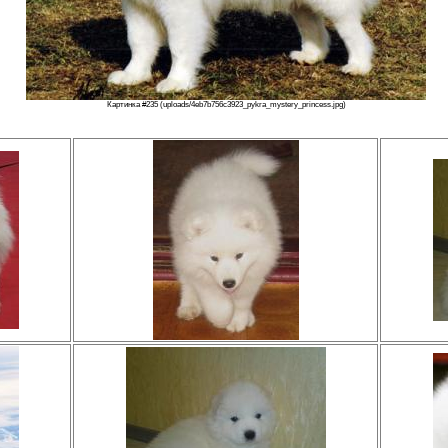
Картинка #235 (uploads/4eb7b756c3923_pykra_mystery_princess.jpg)