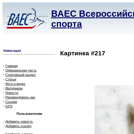
ВАЕС Всероссийск
спорта
Навигация
Картинка #217
·
Главная
·
Официальная часть
·
Спортивный раздел
·
Статьи
·
Фото и видео
·
Материалы
·
Новости
·
Рекомендовать нас
·
Ссылки
·
GPS
Пользователям
·
Добавить новость
·
Добавить ссылку
·