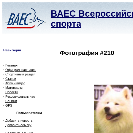
ВАЕС Всероссийск
спорта
Навигация
Фотография #210
·
Главная
·
Официальная часть
·
Спортивный раздел
·
Статьи
·
Фото и видео
·
Материалы
·
Новости
·
Рекомендовать нас
·
Ссылки
·
GPS
Пользователям
·
Добавить новость
·
Добавить ссылку
·