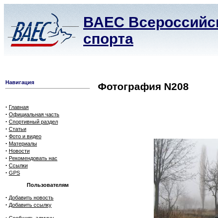
ВАЕС Всероссийск
спорта
Навигация
Фотография N208
·
Главная
·
Официальная часть
·
Спортивный раздел
·
Статьи
·
Фото и видео
·
Материалы
·
Новости
·
Рекомендовать нас
·
Ссылки
·
GPS
Пользователям
·
Добавить новость
·
Добавить ссылку
·