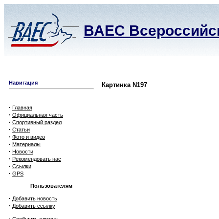
ВАЕС Всероссийск
Навигация
Картинка N197
·
Главная
·
Официальная часть
·
Спортивный раздел
·
Статьи
·
Фото и видео
·
Материалы
·
Новости
·
Рекомендовать нас
·
Ссылки
·
GPS
Пользователям
·
Добавить новость
·
Добавить ссылку
·