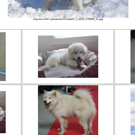
Картинка N197 (uploads/4ecd17edae647_0_32535_2783f095_XL.jpg)