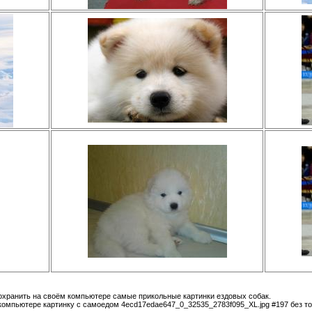
сохранить на своём компьютере самые прикольные картинки ездовых собак.
компьютере картинку с самоедом 4ecd17edae647_0_32535_2783f095_XL.jpg #197 без то