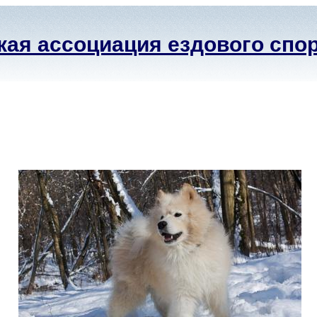
ая ассоциация ездового спо