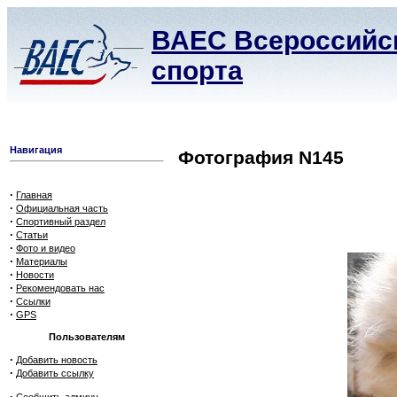
ВАЕС Всероссийск
спорта
Навигация
Фотография N145
·
Главная
·
Официальная часть
·
Спортивный раздел
·
Статьи
·
Фото и видео
·
Материалы
·
Новости
·
Рекомендовать нас
·
Ссылки
·
GPS
Пользователям
·
Добавить новость
·
Добавить ссылку
·