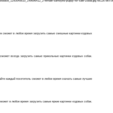
90ba58_1293045610_149696412_2-female-samoyed-puppy-for-sale-Dubai.jpg №126 без см
ек сможет в любое время загрузить самые смешные картинки ездовых
 сможет всегда загрузить самые прикольные картинки ездовых собак.
йте каждый посетитель сможет в любое время скачать самые лучшие
сможет в любое время загрузить самые яркие картинки ездовых собак.