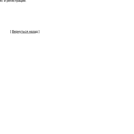
с и регистрации.
[
Вернуться назад
]