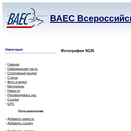
ВАЕС Всероссийск
Навигация
Фотография N126
·
Главная
·
Официальная часть
·
Спортивный раздел
·
Статьи
·
Фото и видео
·
Материалы
·
Новости
·
Рекомендовать нас
·
Ссылки
·
GPS
Пользователям
·
Добавить новость
·
Добавить ссылку
·