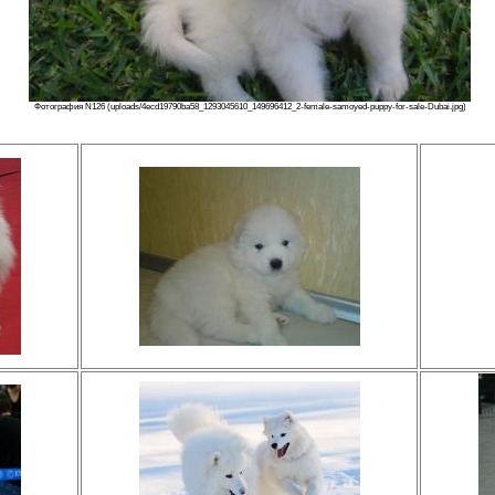
Фотография N126 (uploads/4ecd19790ba58_1293045610_149696412_2-female-samoyed-puppy-for-sale-Dubai.jpg)