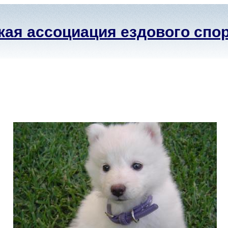
ая ассоциация ездового спо