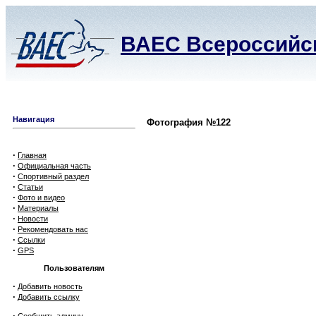
ВАЕС Всероссийск
Навигация
Фотография №122
·
Главная
·
Официальная часть
·
Спортивный раздел
·
Статьи
·
Фото и видео
·
Материалы
·
Новости
·
Рекомендовать нас
·
Ссылки
·
GPS
Пользователям
·
Добавить новость
·
Добавить ссылку
·