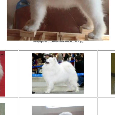
Фотография №122 (uploads/4ecd195ae53b5_276538.jpg)