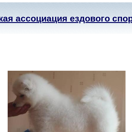
ая ассоциация ездового спо