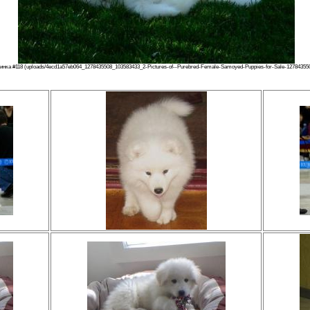
инка #118 (uploads/4ecd1a57eb064_1278435508_103583433_2-Pictures-of--Purebred-Female-Samoyed-Puppies-for-Sale-127843550