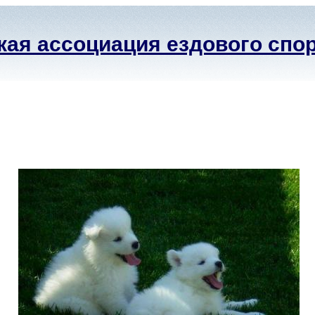
ая ассоциация ездового спо