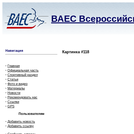
ВАЕС Всероссийск
Навигация
Картинка #118
·
Главная
·
Официальная часть
·
Спортивный раздел
·
Статьи
·
Фото и видео
·
Материалы
·
Новости
·
Рекомендовать нас
·
Ссылки
·
GPS
Пользователям
·
Добавить новость
·
Добавить ссылку
·