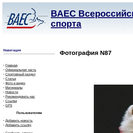
ВАЕС Всероссийск
спорта
Навигация
Фотография N87
·
Главная
·
Официальная часть
·
Спортивный раздел
·
Статьи
·
Фото и видео
·
Материалы
·
Новости
·
Рекомендовать нас
·
Ссылки
·
GPS
Пользователям
·
Добавить новость
·
Добавить ссылку
·