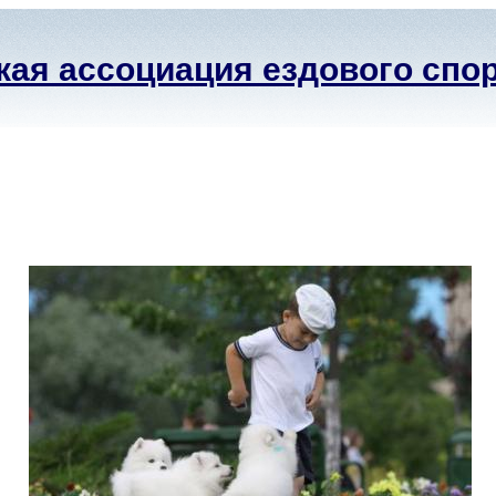
ая ассоциация ездового спо