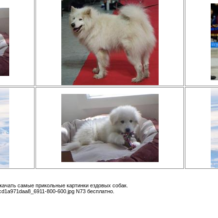
скачать самые прикольные картинки ездовых собак.
d1a971daa8_6911-800-600.jpg N73 бесплатно.