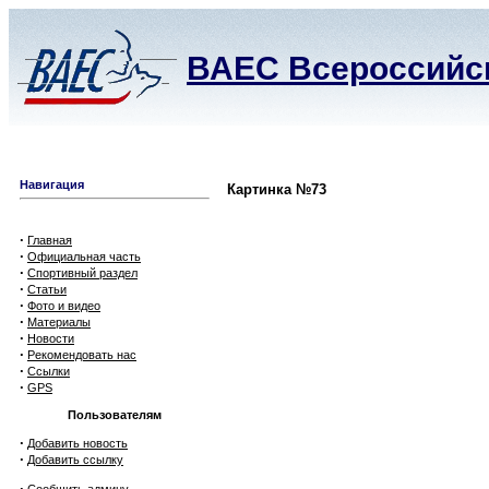
ВАЕС Всероссийск
Навигация
Картинка №73
·
Главная
·
Официальная часть
·
Спортивный раздел
·
Статьи
·
Фото и видео
·
Материалы
·
Новости
·
Рекомендовать нас
·
Ссылки
·
GPS
Пользователям
·
Добавить новость
·
Добавить ссылку
·