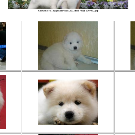
Картинка №73 (uploads/4ecd1a971daa8_6911-800-600.jpg)